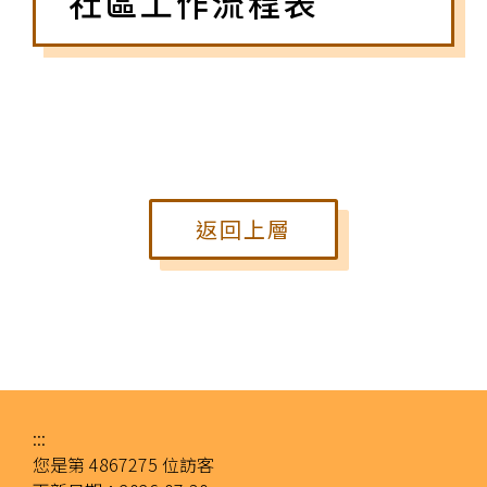
社區工作流程表
返回上層
:::
您是第
4867275
位訪客