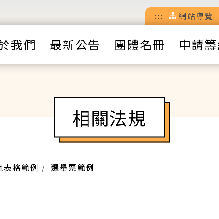
:::
網站導覽
於我們
最新公告
團體名冊
申請籌
相關法規
他表格範例
選舉票範例