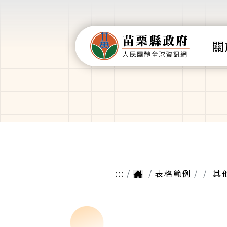
關
:::
表格範例
其