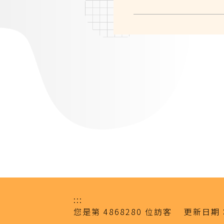
:::
您是第
4868280
位訪客
更新日期