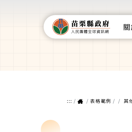
關
:::
表格範例
其