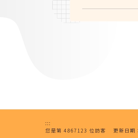
:::
您是第
4867123
位訪客
更新日期