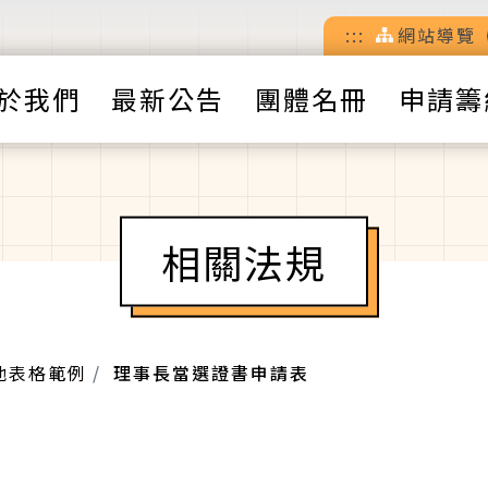
:::
網站導覽
於我們
最新公告
團體名冊
申請籌
相關法規
他表格範例
理事長當選證書申請表