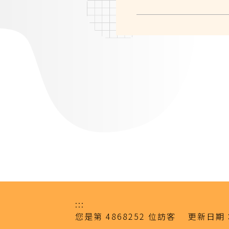
:::
您是第
4868252
位訪客
更新日期