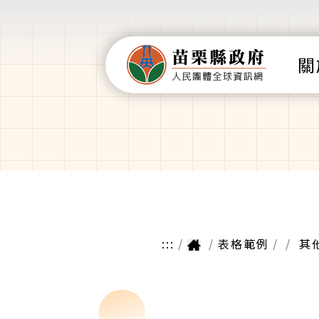
關
:::
表格範例
其