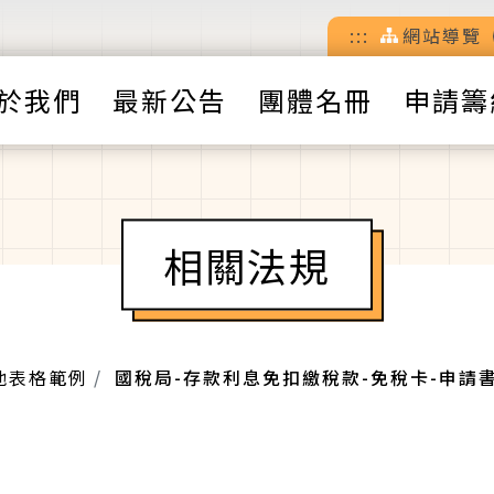
:::
網站導覽
於我們
最新公告
團體名冊
申請籌
相關法規
他表格範例
國稅局-存款利息免扣繳稅款-免稅卡-申請