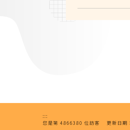
:::
您是第
4866380
位訪客
更新日期