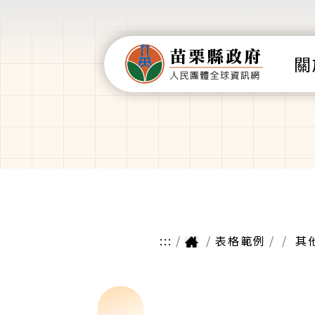
關
:::
表格範例
其