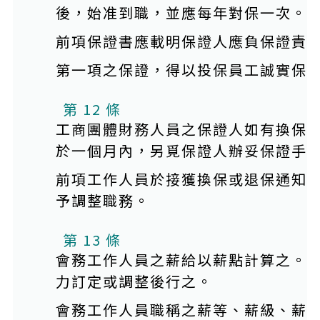
後，始准到職，並應每年對保一次。
前項保證書應載明保證人應負保證責
第一項之保證，得以投保員工誠實保
第 12 條
工商團體財務人員之保證人如有換保
於一個月內，另覓保證人辦妥保證手
前項工作人員於接獲換保或退保通知
予調整職務。
本條文有附件
第 13 條
會務工作人員之薪給以薪點計算之。
力訂定或調整後行之。
會務工作人員職稱之薪等、薪級、薪