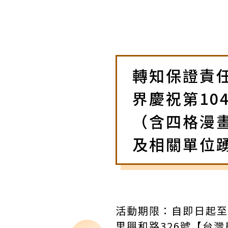
轉知保證責
界慶祝第1
（含四格漫
及相關單位
活動期限：自即日起至
里興和路326號【台