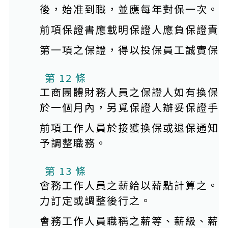
後，始准到職，並應每年對保一次。
前項保證書應載明保證人應負保證責
第一項之保證，得以投保員工誠實保
第 12 條
工商團體財務人員之保證人如有換保
於一個月內，另覓保證人辦妥保證手
前項工作人員於接獲換保或退保通知
予調整職務。
本條文有附件
第 13 條
會務工作人員之薪給以薪點計算之。
力訂定或調整後行之。
會務工作人員職稱之薪等、薪級、薪