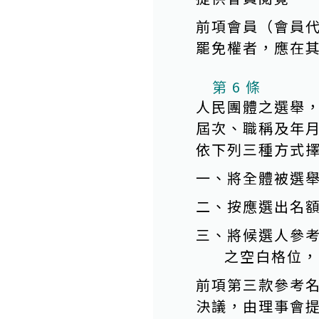
前項會員（會員
罷免權者，應在
第 6 條
人民團體之選舉
屆次、職稱及年
依下列三種方式
一、將全體被選
二、按應選出名
三、將候選人參
之空白格位，
前項第三款參考
決議，由理事會