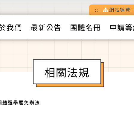
:::
網站導覽
於我們
最新公告
團體名冊
申請籌
相關法規
團體選舉罷免辦法