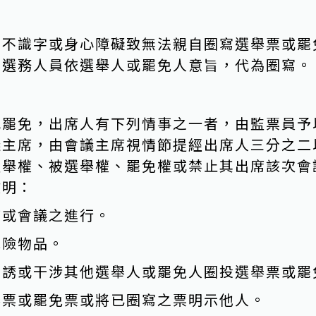
因不識字或身心障礙致無法親自圈寫選舉票或罷
之選務人員依選舉人或罷免人意旨，代為圈寫。
或罷免，出席人有下列情事之一者，由監票員予
議主席，由會議主席視情節提經出席人三分之二
選舉權、被選舉權、罷免權或禁止其出席該次會
敘明：
序或會議之進行。
危險物品。
勸誘或干涉其他選舉人或罷免人圈投選舉票或罷
舉票或罷免票或將已圈寫之票明示他人。