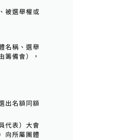
、被選舉權或
體名稱、選舉
由籌備會），
選出名額同額
員代表）大會
）向所屬團體