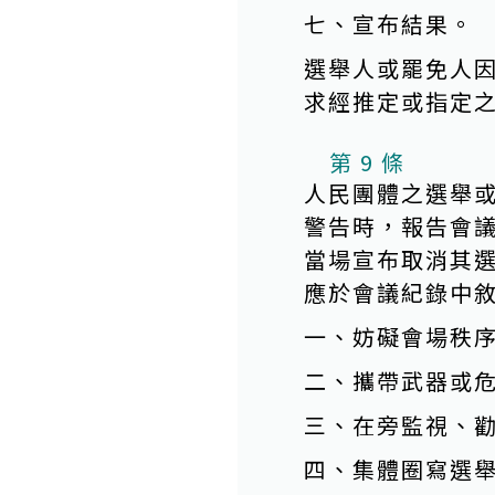
七、宣布結果。
選舉人或罷免人
求經推定或指定
第 9 條
人民團體之選舉
警告時，報告會
當場宣布取消其
應於會議紀錄中
一、妨礙會場秩
二、攜帶武器或
三、在旁監視、
四、集體圈寫選