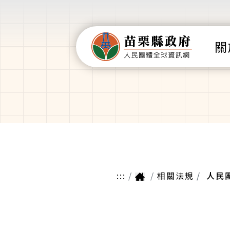
關
:::
相關法規
人民