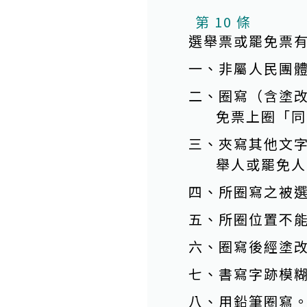
第 10 條
選舉票或罷免票
一、非屬人民團
二、圈寫（含塗
免票上圈「同
三、夾寫其他文
舉人或罷免人
四、所圈寫之被
五、所圈位置不
六、圈寫後經塗
七、書寫字跡模
八、用鉛筆圈寫