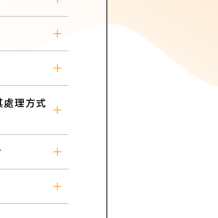
其處理方式
？