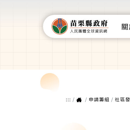
關
:::
申請籌組
社區