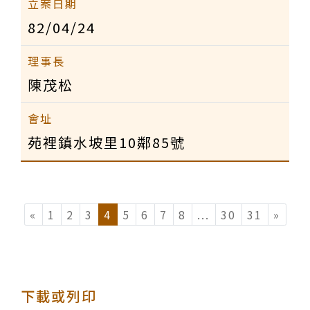
82/04/24
陳茂松
苑裡鎮水坡里10鄰85號
«
1
2
3
4
5
6
7
8
...
(current)
30
31
»
下載或列印