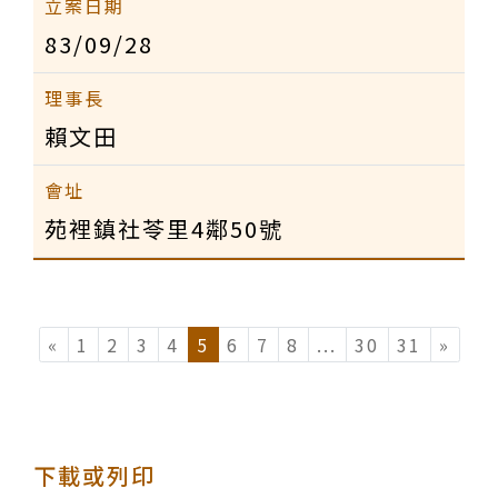
83/09/28
賴文田
苑裡鎮社苓里4鄰50號
«
1
2
3
4
5
6
7
8
...
(current)
30
31
»
下載或列印