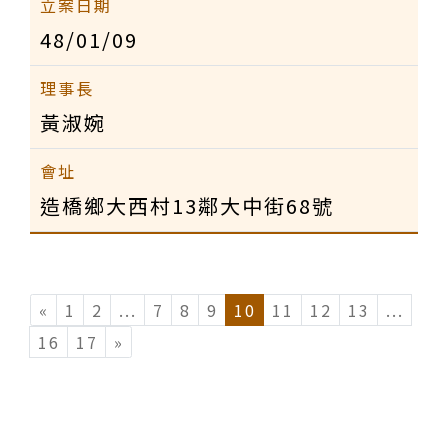
48/01/09
黃淑婉
造橋鄉大西村13鄰大中街68號
«
1
2
...
(current)
7
8
9
10
11
12
13
...
(cur
16
17
»