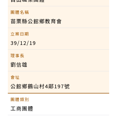
苗栗縣公館鄉教育會
39/12/19
劉信雄
公館鄉鶴山村4鄰197號
工商團體