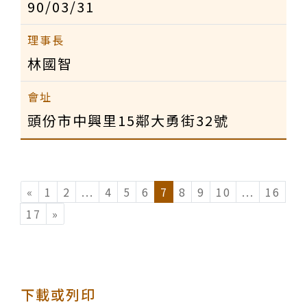
90/03/31
林國智
頭份市中興里15鄰大勇街32號
«
1
2
...
(current)
4
5
6
7
8
9
10
...
(current
16
17
»
下載或列印