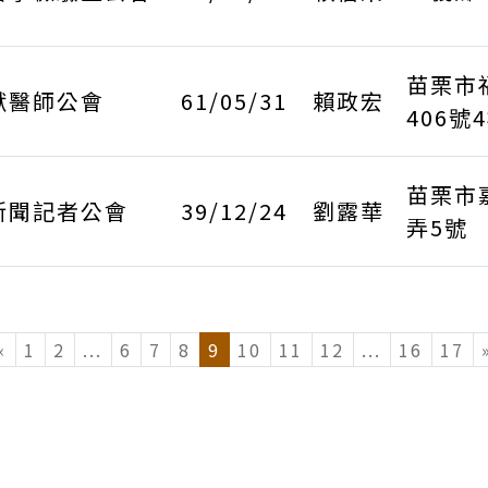
苗栗市
獸醫師公會
61/05/31
賴政宏
406號
苗栗市
新聞記者公會
39/12/24
劉露華
弄5號
«
1
2
...
(current)
6
7
8
9
10
11
12
...
(current)
16
17