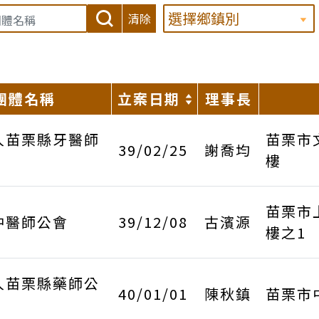
清除
團體名稱
立案日期
理事長
人苗栗縣牙醫師
苗栗市
39/02/25
謝喬均
樓
苗栗市
中醫師公會
39/12/08
古濱源
樓之1
人苗栗縣藥師公
40/01/01
陳秋鎮
苗栗市中