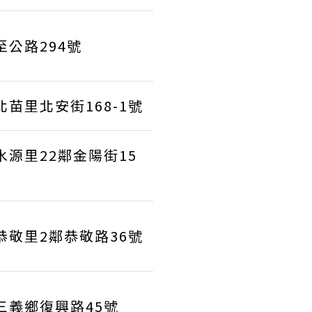
至公路294號
苗里北安街168-1號
水源里22鄰金陽街15
恭敬里2鄰恭敬路36號
三義鄉復興路45號