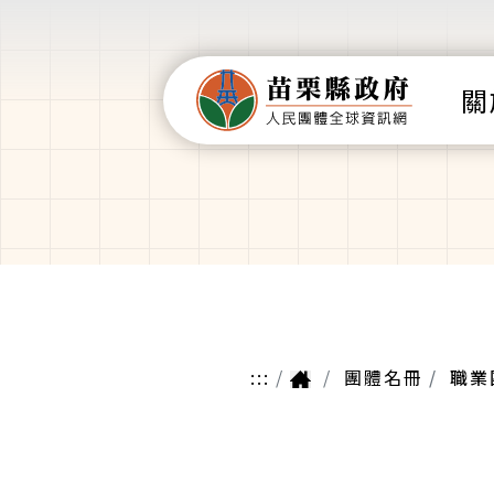
關
:::
團體名冊
職業