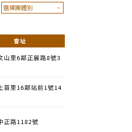
會址
文山里6鄰正展路8號3
上苗里16鄰站前1號14
正路1182號