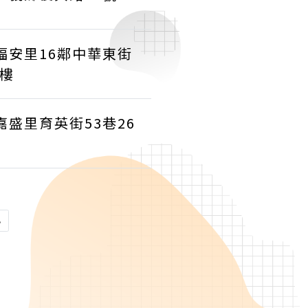
福安里16鄰中華東街
4樓
嘉盛里育英街53巷26
»