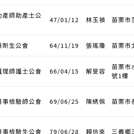
助產師助產士公
47/01/12
林玉禎
苗栗市
藥劑生公會
64/11/19
張瑤瓊
苗栗市北
苗栗市
護理師護士公會
66/04/15
解旻容
號1樓
醫事檢驗師公會
69/06/25
陳綉佩
苗栗市
醫事檢驗生公會
79/06/28
賴信來
三義鄉