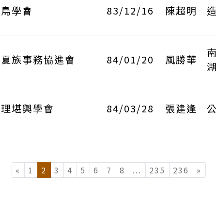
野鳥學會
83/12/16
陳超明
造
南
賽夏族事務協進會
84/01/20
風勝華
湖
命理堪輿學會
84/03/28
張建逢
公
«
1
2
3
4
5
6
7
8
...
(current)
235
236
»