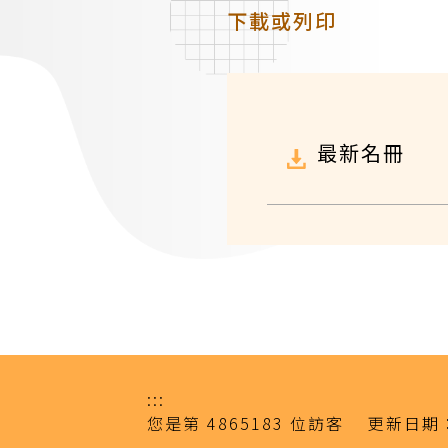
下載或列印
最新名冊
:::
您是第
4865183
位訪客
更新日期