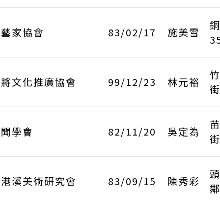
花藝家協會
83/02/17
施美雪
3
竹
神將文化推廣協會
99/12/23
林元裕
街
苗
新聞學會
82/11/20
吳定為
街
中港溪美術研究會
83/09/15
陳秀彩
鄰