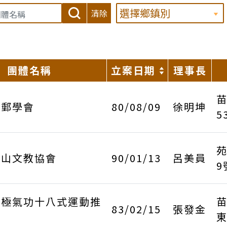
清除
團體名稱
立案日期
理事長
苗
集郵學會
80/08/09
徐明坤
5
苑
蓬山文教協會
90/01/13
呂美員
9
太極氣功十八式運動推
苗
83/02/15
張發金
東