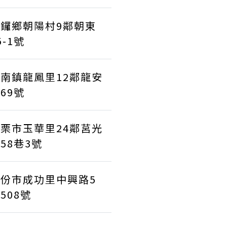
銅鑼鄉朝陽村9鄰朝東
5-1號
南鎮龍鳳里12鄰龍安
69號
栗市玉華里24鄰莒光
58巷3號
頭份市成功里中興路5
508號