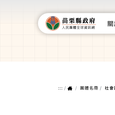
關
:::
團體名冊
社會