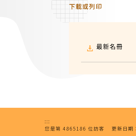
下載或列印
最新名冊
:::
您是第
4865186
位訪客
更新日期