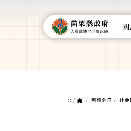
關
:::
團體名冊
社會