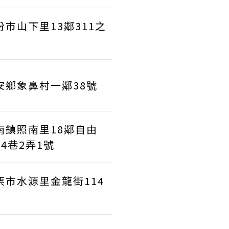
份市山下里13鄰311之
號
安鄉象鼻村一鄰38號
南鎮照南里18鄰自由
54巷2弄1號
栗市水源里金龍街114