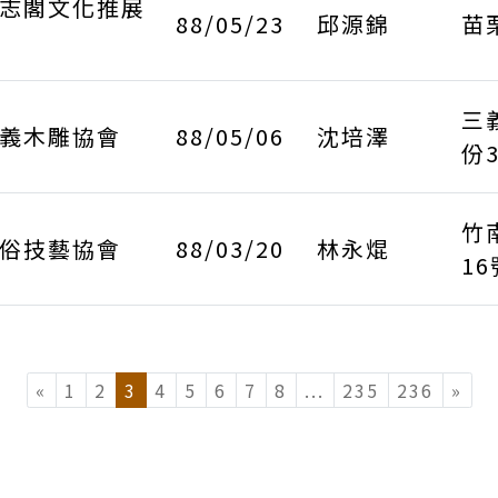
志閣文化推展
88/05/23
邱源錦
苗
三
義木雕協會
88/05/06
沈培澤
份3
竹
俗技藝協會
88/03/20
林永焜
16
«
1
2
3
4
5
6
7
8
...
(current)
235
236
»