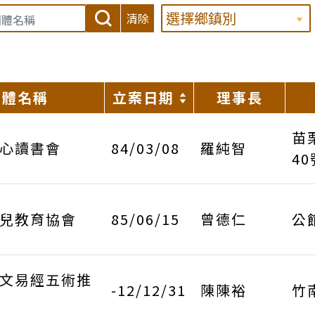
清除
團體名稱
立案日期
理事長
苗
心讀書會
84/03/08
羅純智
40
兒教育協會
85/06/15
曾德仁
公
文易經五術推
-12/12/31
陳陳裕
竹