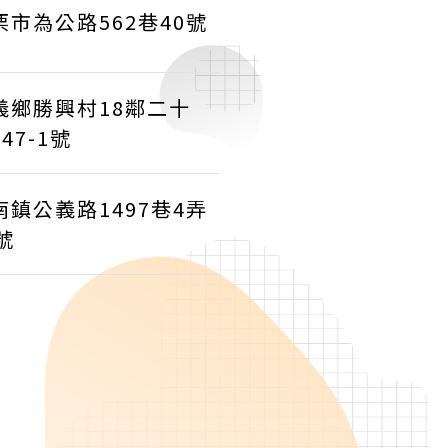
栗市為公路562巷40號
義鄉勝興村18鄰二十
47-1號
南鎮公義路1497巷4弄
號