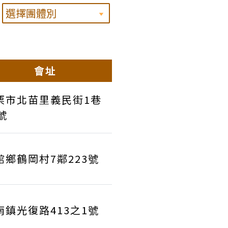
會址
栗市北苗里義民街1巷
號
館鄉鶴岡村7鄰223號
南鎮光復路413之1號