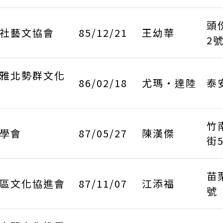
頭
社藝文協會
85/12/21
王幼華
2
雅北勢群文化
86/02/18
尤瑪・達陸
泰
竹
學會
87/05/27
陳漢傑
街
苗
區文化協進會
87/11/07
江添福
號