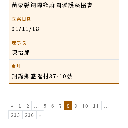
苗栗縣銅鑼鄉麻園溪護溪協會
91/11/18
陳怡郎
銅鑼鄉盛隆村87-10號
«
1
2
...
(current)
5
6
7
8
9
10
11
...
(curren
235
236
»