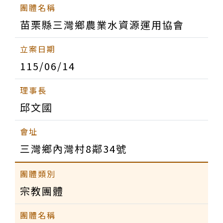
苗栗縣三灣鄉農業水資源運用協會
115/06/14
邱文國
三灣鄉內灣村8鄰34號
宗教團體