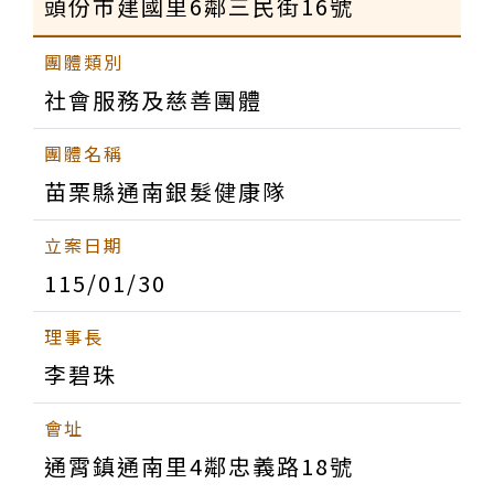
頭份市建國里6鄰三民街16號
社會服務及慈善團體
苗栗縣通南銀髮健康隊
115/01/30
李碧珠
通霄鎮通南里4鄰忠義路18號