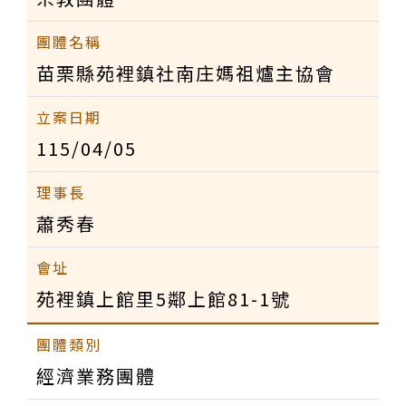
苗栗縣苑裡鎮社南庄媽祖爐主協會
115/04/05
蕭秀春
苑裡鎮上館里5鄰上館81-1號
經濟業務團體