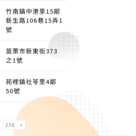
竹南鎮中港里15鄰
新生路106巷15弄1
號
苗栗市新東街373
之1號
苑裡鎮社苓里4鄰
50號
ent)
5
236
»