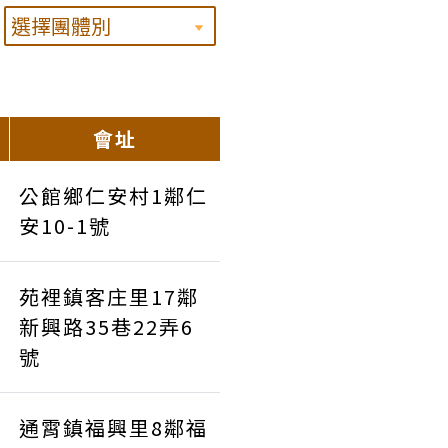
會址
公館鄉仁安村1鄰仁
安10-1號
苑裡鎮客庄里17鄰
新興路35巷22弄6
號
通霄鎮福興里8鄰福