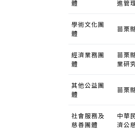
體
進管
學術文化團
苗栗
體
經濟業務團
苗栗
體
業研
其他公益團
苗栗
體
社會服務及
中華
慈善團體
濟公