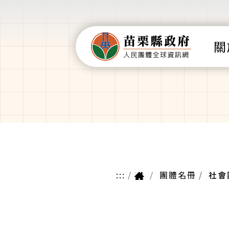
關
:::
團體名冊
社會