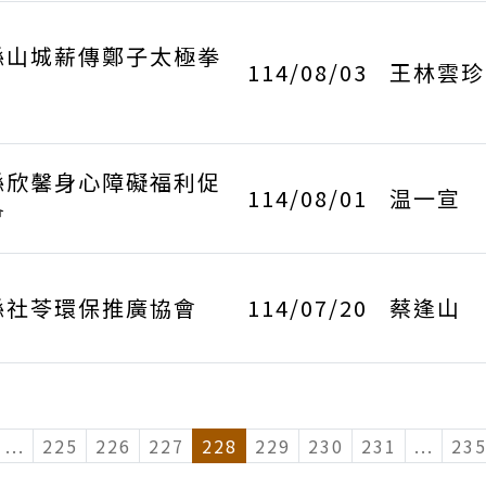
縣山城薪傳鄭子太極拳
114/08/03
王林雲珍
縣欣馨身心障礙福利促
114/08/01
温一宣
會
縣社苓環保推廣協會
114/07/20
蔡逢山
...
(current)
225
226
227
228
229
230
231
...
(curr
23