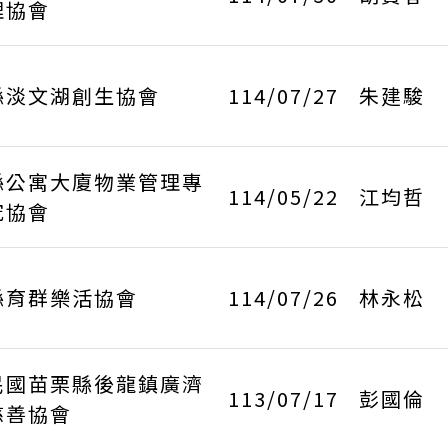
理協會
縣淡文湖創生協會
114/07/27
朱建駿
縣公寓大廈物業管理專
114/05/22
江均哲
究協會
縣育群樂活協會
114/07/26
林永松
民國苗栗縣後龍鎮廣濟
113/07/17
彭國倫
慈善協會