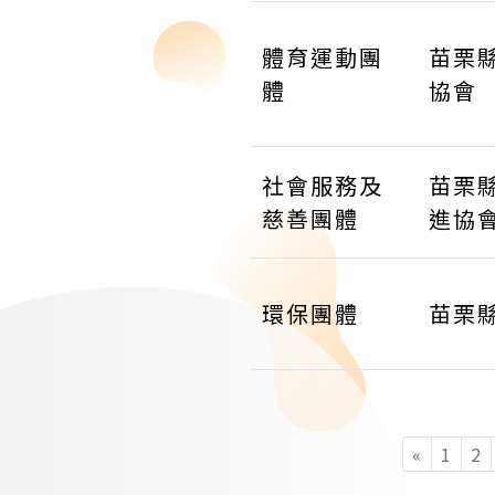
體育運動團
苗栗
體
協會
社會服務及
苗栗
慈善團體
進協
環保團體
苗栗
«
1
2