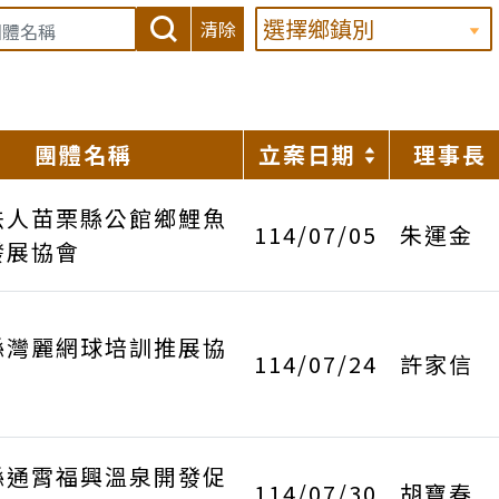
清除
團體名稱
立案日期
理事長
法人苗栗縣公館鄉鯉魚
114/07/05
朱運金
發展協會
縣灣麗網球培訓推展協
114/07/24
許家信
縣通霄福興溫泉開發促
114/07/30
胡寶春