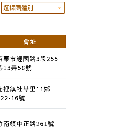
會址
苗栗市經國路3段255
巷13弄58號
苑裡鎮社苓里11鄰
122-16號
竹南鎮中正路261號