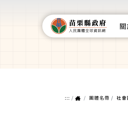
關
:::
團體名冊
社會