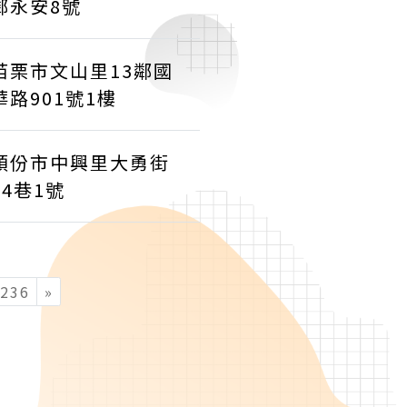
鄰永安8號
苗栗市文山里13鄰國
華路901號1樓
頭份市中興里大勇街
14巷1號
236
»