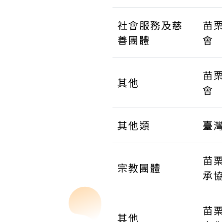
社會服務及慈
苗
善團體
會
苗
其他
會
其他類
臺
苗
宗教團體
承
苗
其他