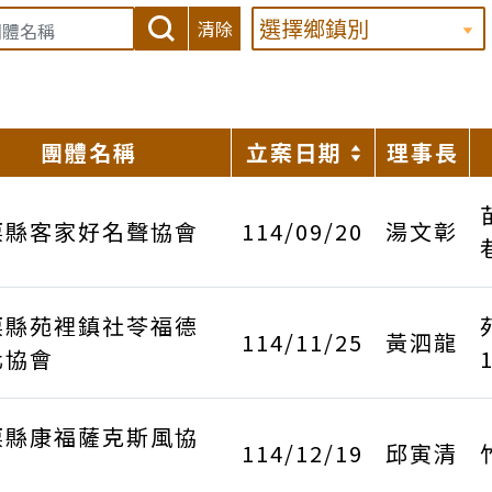
清除
團體名稱
立案日期
理事長
栗縣客家好名聲協會
114/09/20
湯文彰
栗縣苑裡鎮社苓福德
114/11/25
黃泗龍
化協會
栗縣康福薩克斯風協
114/12/19
邱寅清