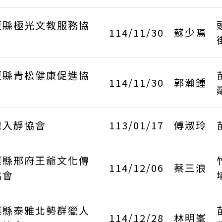
栗縣極光文教服務協
114/11/30
蘇少焉
栗縣青松健康促進協
114/11/30
郭瀚鍾
灣入靜協會
113/01/17
傅淑玲
栗縣邢府王爺文化傳
114/12/06
蔡三浪
協會
栗縣泰雅北勢群獵人
114/12/28
林明峯