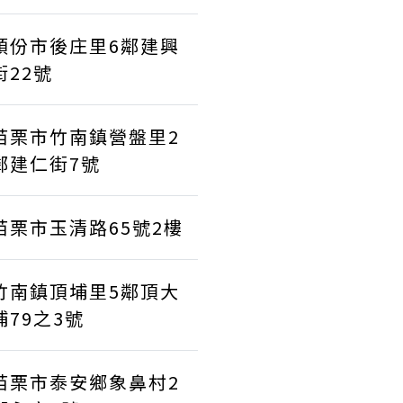
頭份市後庄里6鄰建興
街22號
苗栗市竹南鎮營盤里2
鄰建仁街7號
苗栗市玉清路65號2樓
竹南鎮頂埔里5鄰頂大
埔79之3號
苗栗市泰安鄉象鼻村2