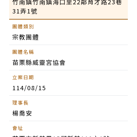
竹南鎮竹南鎮海口里22鄰育才路23巷
31弄1號
宗教團體
苗栗縣威靈宮協會
114/08/15
楊喬安